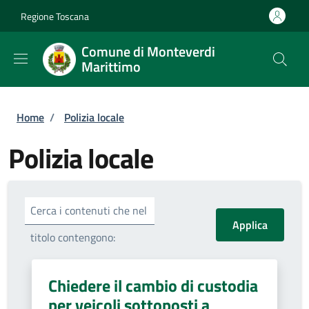
Salta al contenuto principale
Skip to footer content
Regione Toscana
Comune di Monteverdi
Marittimo
Briciole di pane
Home
/
Polizia locale
Polizia locale
Cerca i contenuti che nel
titolo contengono:
Chiedere il cambio di custodia
per veicoli sottoposti a