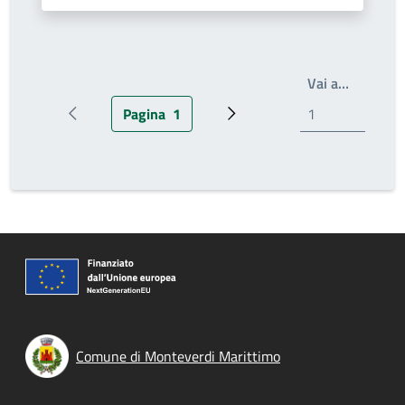
Scrivi il
Vai a…
Pagina
1
Pagina precedente
Pagina attuale
Pagina successiva
Comune di Monteverdi Marittimo