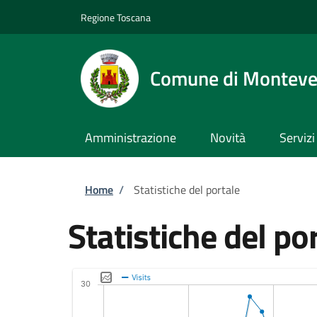
Salta al contenuto principale
Skip to footer content
Regione Toscana
Comune di Monteve
Amministrazione
Novità
Servizi
Briciole di pane
Home
/
Statistiche del portale
Statistiche del po