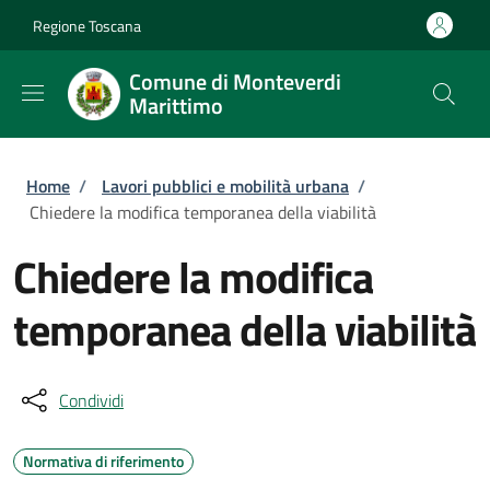
Salta al contenuto principale
Skip to footer content
Regione Toscana
Comune di Monteverdi
Marittimo
Briciole di pane
Home
/
Lavori pubblici e mobilità urbana
/
Chiedere la modifica temporanea della viabilità
Chiedere la modifica
temporanea della viabilità
Condividi
Normativa di riferimento