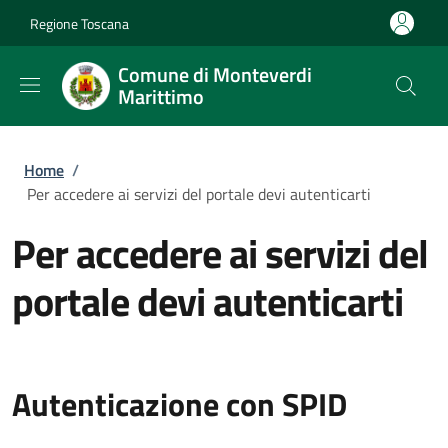
Salta al contenuto principale
Skip to footer content
Regione Toscana
Comune di Monteverdi
Marittimo
Briciole di pane
Home
/
Per accedere ai servizi del portale devi autenticarti
Per accedere ai servizi del
portale devi autenticarti
Autenticazione con SPID