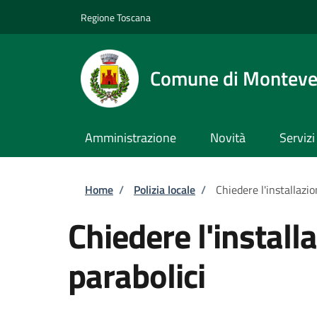
Salta al contenuto principale
Skip to footer content
Regione Toscana
Comune di Monteve
Amministrazione
Novità
Servizi
Briciole di pane
Home
/
Polizia locale
/
Chiedere l'installazio
Chiedere l'install
parabolici