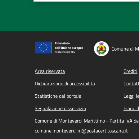
Comune di M
Footer menu
Area riservata
Crediti
Dichiarazione di accessibilità
Contatt
Statistiche del portale
Leggi l
Segnalazione disservizio
Piano d
Comune di Monteverdi Marittimo - Partita IVA d
comune.monteverdi.m@postacert.toscana.it