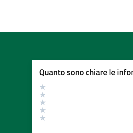
Quanto sono chiare le info
Valutazione
Valuta 5 stelle su 5
Valuta 4 stelle su 5
Valuta 3 stelle su 5
Valuta 2 stelle su 5
Valuta 1 stelle su 5