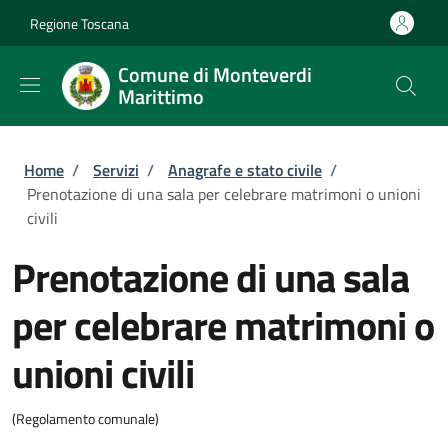
Salta al contenuto principale
Skip to footer content
Regione Toscana
Comune di Monteverdi
Marittimo
Briciole di pane
Home
/
Servizi
/
Anagrafe e stato civile
/
Prenotazione di una sala per celebrare matrimoni o unioni
civili
Prenotazione di una sala
per celebrare matrimoni o
unioni civili
(Regolamento comunale)