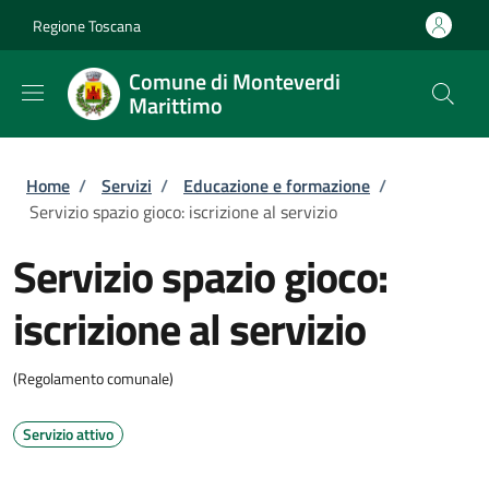
Salta al contenuto principale
Skip to footer content
Regione Toscana
Comune di Monteverdi
Marittimo
Briciole di pane
Home
/
Servizi
/
Educazione e formazione
/
Servizio spazio gioco: iscrizione al servizio
Servizio spazio gioco:
iscrizione al servizio
(Regolamento comunale)
Servizio attivo