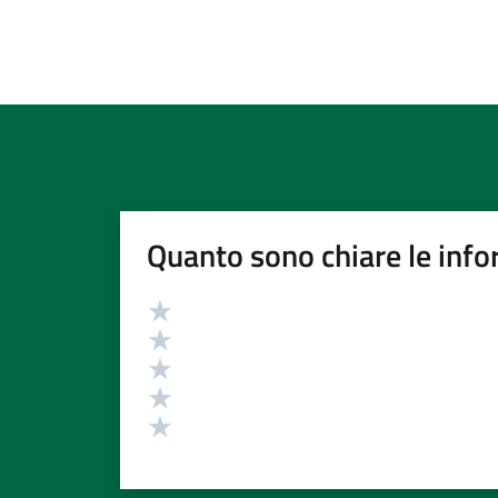
Quanto sono chiare le info
Valutazione
Valuta 5 stelle su 5
Valuta 4 stelle su 5
Valuta 3 stelle su 5
Valuta 2 stelle su 5
Valuta 1 stelle su 5