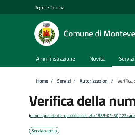
Salta al contenuto principale
Skip to footer content
Regione Toscana
Comune di Monteve
Amministrazione
Novità
Servizi
Briciole di pane
Home
/
Servizi
/
Autorizzazioni
/
Verifica
Verifica della num
(
urn:nir:presidente.repubblica:decreto:1989-05-30;223~ar
Servizio attivo