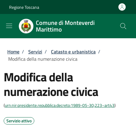
Salta al contenuto principale
Skip to footer content
Regione Toscana
Comune di Monteverdi
Marittimo
Briciole di pane
Home
/
Servizi
/
Catasto e urbanistica
/
Modifica della numerazione civica
Modifica della
numerazione civica
(
urn:nir:presidente.repubblica:decreto:1989-05-30;223~art43
)
Servizio attivo