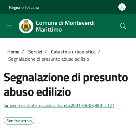
Salta al contenuto principale
Skip to footer content
Regione Toscana
Comune di Monteverdi
Marittimo
Briciole di pane
Home
/
Servizi
/
Catasto e urbanistica
/
Segnalazione di presunto abuso edilizio
Segnalazione di presunto
abuso edilizio
(
urn:nir:presidente.repubblica:decreto:2001-06-06;380~art27
)
Servizio attivo