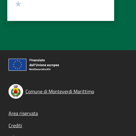
Valuta 1 stelle su 5
Comune di Monteverdi Marittimo
Footer menu
Area riservata
Crediti