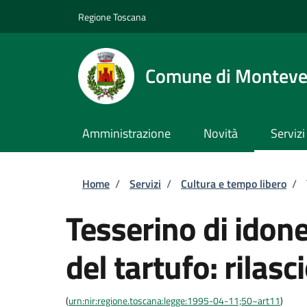
Salta al contenuto principale
Skip to footer content
Regione Toscana
Comune di Monteve
Amministrazione
Novità
Servizi
Briciole di pane
Home
/
Servizi
/
Cultura e tempo libero
/
Tesserino di idone
del tartufo: rilasc
(
urn:nir:regione.toscana:legge:1995-04-11;50~art11
)