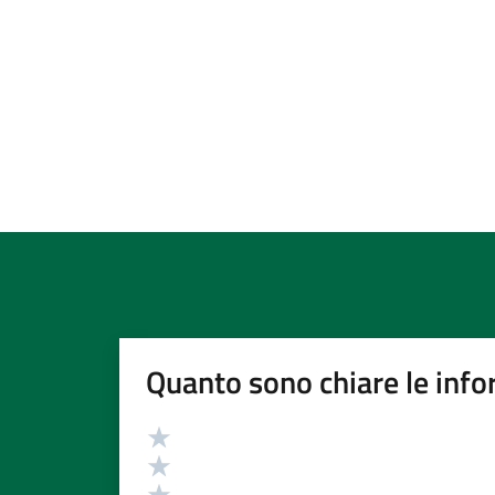
Quanto sono chiare le info
Valutazione
Valuta 5 stelle su 5
Valuta 4 stelle su 5
Valuta 3 stelle su 5