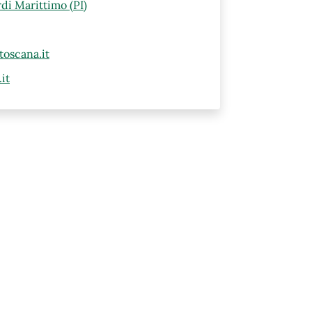
di Marittimo (PI)
oscana.it
it