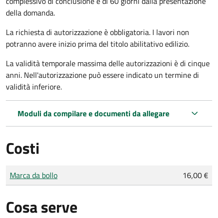
complessivo di conclusione è di 60 giorni dalla presentazione
della domanda.
La richiesta di autorizzazione è obbligatoria. I lavori non
potranno avere inizio prima del titolo abilitativo edilizio.
La validità temporale massima delle autorizzazioni è di cinque
anni. Nell'autorizzazione può essere indicato un termine di
validità inferiore.
Moduli da compilare e documenti da allegare
Costi
Tipo di pagamento
Importo
Marca da bollo
16,00 €
Cosa serve