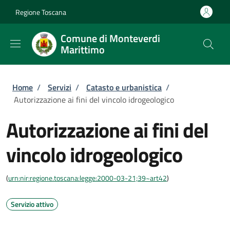
Salta al contenuto principale
Skip to footer content
Regione Toscana
Comune di Monteverdi
Marittimo
Briciole di pane
Home
/
Servizi
/
Catasto e urbanistica
/
Autorizzazione ai fini del vincolo idrogeologico
Autorizzazione ai fini del
vincolo idrogeologico
(
urn:nir:regione.toscana:legge:2000-03-21;39~art42
)
Servizio attivo