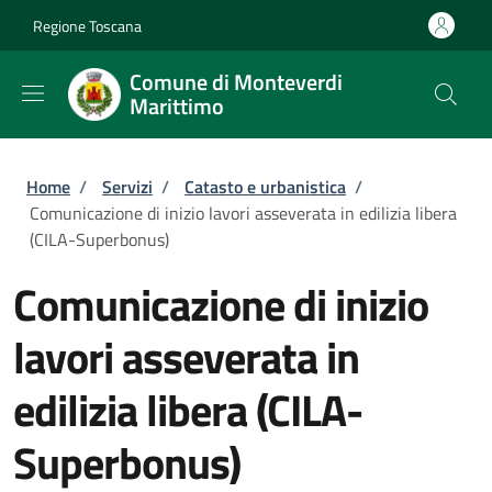
Salta al contenuto principale
Skip to footer content
Regione Toscana
Comune di Monteverdi
Marittimo
Briciole di pane
Home
/
Servizi
/
Catasto e urbanistica
/
Comunicazione di inizio lavori asseverata in edilizia libera
(CILA-Superbonus)
Comunicazione di inizio
lavori asseverata in
edilizia libera (CILA-
Superbonus)