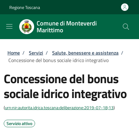
Salta al contenuto principale
Skip to footer content
Regione Toscana
Comune di Monteverdi
Marittimo
Briciole di pane
Home
/
Servizi
/
Salute, benessere e assistenza
/
Concessione del bonus sociale idrico integrativo
Concessione del bonus
sociale idrico integrativo
(
urn:nir:autorita.idrica.toscana:deliberazione:2019-07-18;13
)
Servizio attivo