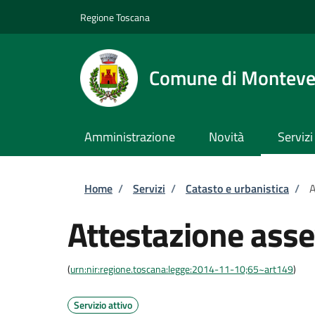
Salta al contenuto principale
Skip to footer content
Regione Toscana
Comune di Monteve
Amministrazione
Novità
Servizi
Briciole di pane
Home
/
Servizi
/
Catasto e urbanistica
/
A
Attestazione assev
(
urn:nir:regione.toscana:legge:2014-11-10;65~art149
)
Servizio attivo