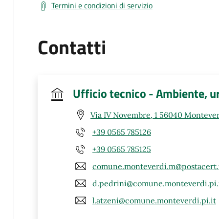
Termini e condizioni di servizio
Contatti
Ufficio tecnico - Ambiente, u
Via IV Novembre, 1 56040 Montever
+39 0565 785126
+39 0565 785125
comune.monteverdi.m@postacert.t
d.pedrini@comune.monteverdi.pi.
l.atzeni@comune.monteverdi.pi.it