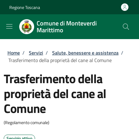
Salta al contenuto principale
Skip to footer content
Regione Toscana
Comune di Monteverdi
Marittimo
Briciole di pane
Home
/
Servizi
/
Salute, benessere e assistenza
/
Trasferimento della proprietà del cane al Comune
Trasferimento della
proprietà del cane al
Comune
(Regolamento comunale)
Servizio attivo