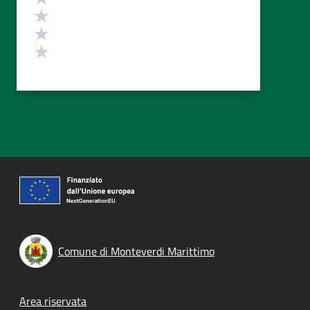
Valuta 3 stelle su 5
Valuta 2 stelle su 5
Valuta 1 stelle su 5
Comune di Monteverdi Marittimo
Footer menu
Area riservata