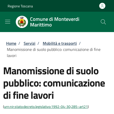
Salta al contenuto principale
Skip to footer content
Regione Toscana
Comune di Monteverdi
Marittimo
Briciole di pane
Home
/
Servizi
/
Mobilità e trasporti
/
Manomissione di suolo pubblico: comunicazione di fine
lavori
Manomissione di suolo
pubblico: comunicazione
di fine lavori
(
urn:nir:stato:decreto.legislativo:1992-04-30;285~art21
)