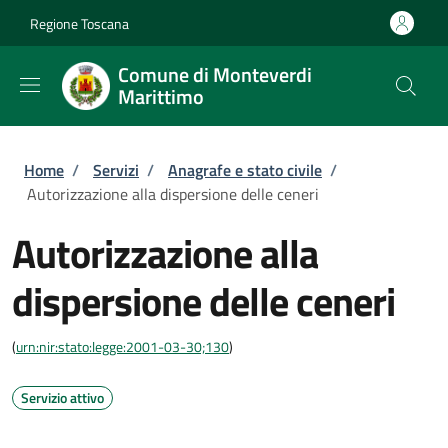
Salta al contenuto principale
Skip to footer content
Regione Toscana
Comune di Monteverdi
Marittimo
Briciole di pane
Home
/
Servizi
/
Anagrafe e stato civile
/
Autorizzazione alla dispersione delle ceneri
Autorizzazione alla
dispersione delle ceneri
(
urn:nir:stato:legge:2001-03-30;130
)
Servizio attivo