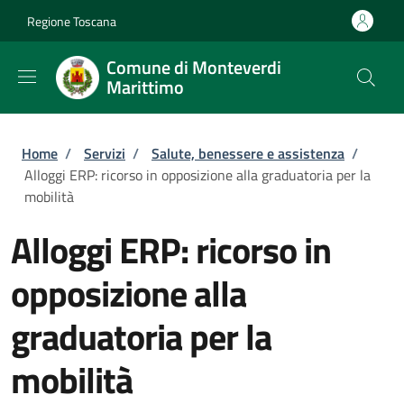
Salta al contenuto principale
Skip to footer content
Regione Toscana
Comune di Monteverdi
Marittimo
Briciole di pane
Home
/
Servizi
/
Salute, benessere e assistenza
/
Alloggi ERP: ricorso in opposizione alla graduatoria per la
mobilità
Alloggi ERP: ricorso in
opposizione alla
graduatoria per la
mobilità