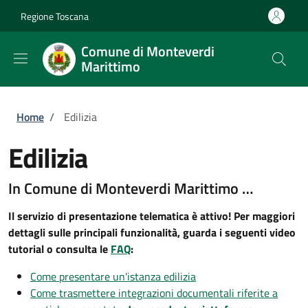
Salta al contenuto principale
Skip to footer content
Regione Toscana
Comune di Monteverdi
Marittimo
Briciole di pane
Home
/
Edilizia
Edilizia
In Comune di Monteverdi Marittimo …
Il servizio di presentazione telematica è attivo! Per maggiori
dettagli sulle principali funzionalità, guarda i seguenti video
tutorial o consulta le
FAQ
:
Come presentare un'istanza edilizia
Come trasmettere integrazioni documentali riferite a