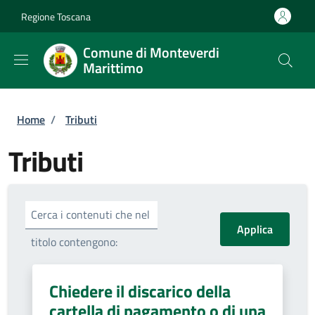
Salta al contenuto principale
Skip to footer content
Regione Toscana
Comune di Monteverdi
Marittimo
Briciole di pane
Home
/
Tributi
Tributi
Cerca i contenuti che nel
titolo contengono:
Chiedere il discarico della
cartella di pagamento o di una