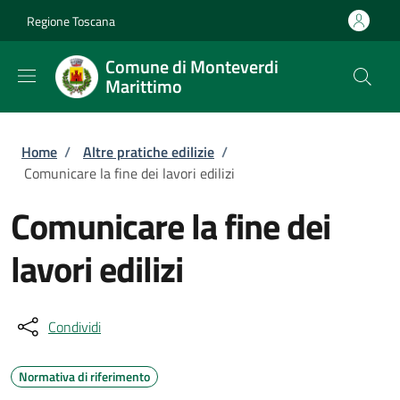
Salta al contenuto principale
Skip to footer content
Regione Toscana
Comune di Monteverdi
Marittimo
Briciole di pane
Home
/
Altre pratiche edilizie
/
Comunicare la fine dei lavori edilizi
Comunicare la fine dei
lavori edilizi
Condividi
Normativa di riferimento