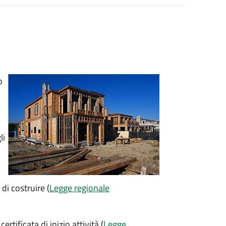
o
li
di costruire (
Legge regionale
rtificata di inizio attività (
Legge