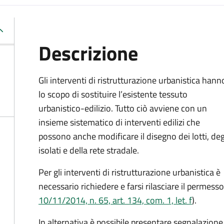
Descrizione
Gli interventi di ristrutturazione urbanistica hann
lo scopo di sostituire l’esistente tessuto
urbanistico-edilizio. Tutto ciò avviene con un
insieme sistematico di interventi edilizi che
possono anche modificare il disegno dei lotti, deg
isolati e della rete stradale.
Per gli interventi di ristrutturazione urbanistica è
necessario richiedere e farsi rilasciare il permesso 
10/11/2014, n. 65, art. 134, com. 1, let. f
).
In alternativa è possibile presentare segnalazione ce