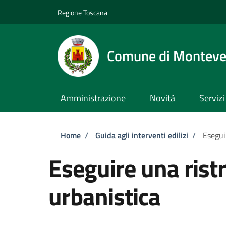
Salta al contenuto principale
Skip to footer content
Regione Toscana
Comune di Monteve
Amministrazione
Novità
Servizi
Briciole di pane
Home
/
Guida agli interventi edilizi
/
Esegui
Eseguire una rist
urbanistica