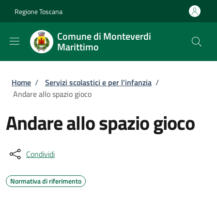
Salta al contenuto principale
Skip to footer content
Regione Toscana
Comune di Monteverdi
Marittimo
Briciole di pane
Home
/
Servizi scolastici e per l'infanzia
/
Andare allo spazio gioco
Andare allo spazio gioco
Condividi
Normativa di riferimento