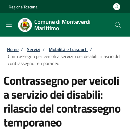
Salta al contenuto principale
Skip to footer content
Regione Toscana
Comune di Monteverdi
Marittimo
Briciole di pane
Home
/
Servizi
/
Mobilità e trasporti
/
Contrassegno per veicoli a servizio dei disabili: rilascio del
contrassegno temporaneo
Contrassegno per veicoli
a servizio dei disabili:
rilascio del contrassegno
temporaneo