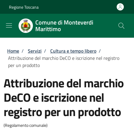
Salta al contenuto principale
Skip to footer content
Regione Toscana
Comune di Monteverdi
Marittimo
Briciole di pane
Home
/
Servizi
/
Cultura e tempo libero
/
Attribuzione del marchio DeCO e iscrizione nel registro
per un prodotto
Attribuzione del marchio
DeCO e iscrizione nel
registro per un prodotto
(Regolamento comunale)